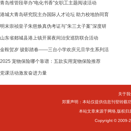
青岛维管段举办“电化书香”女职工主题阅读活动
港城大青岛研究院主办国际人才论坛 助力校地协同育
明末崇祯皇子朱慈焕真伪考证与"朱三太子案"深度研
山东省郯城县港上镇开展夜间治安巡防联合活动
金鞍贺岁 骏影踏春——三台小学欢庆元旦学生系列活
2025 宠物保险哪个靠谱：五款实用宠物保险推荐
党课活动激发奋进力量
关于我
郑重声明：本站仅提供信息刊登转载功
本站文章来源于网络,版权归
Copyright ©