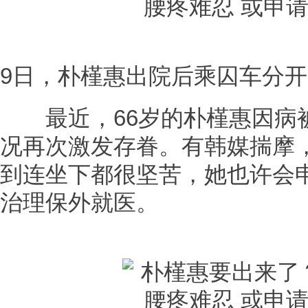
9日，朴槿惠出院后乘囚车分开
最近，66岁的朴槿惠因病
况再次激发存眷。有韩媒揣摩
到连坐下都很坚苦，她也许会
治理保外就医。