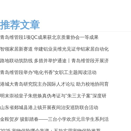
推荐文章
青岛维管段1项QC成果获北京质量协会一等成果
智领家居新赛道 华建铝业吴维光见证华铝家居自动化
路地联动筑防线 多措并举护通途丨青岛维管段开展济
青岛维管段举办“电化书香”女职工主题阅读活动
港城大青岛研究院主办国际人才论坛 助力校地协同育
明末崇祯皇子朱慈焕真伪考证与"朱三太子案"深度研
山东省郯城县港上镇开展夜间治安巡防联合活动
金鞍贺岁 骏影踏春——三台小学欢庆元旦学生系列活
2025 宠物保险哪个靠谱：五款实用宠物保险推荐