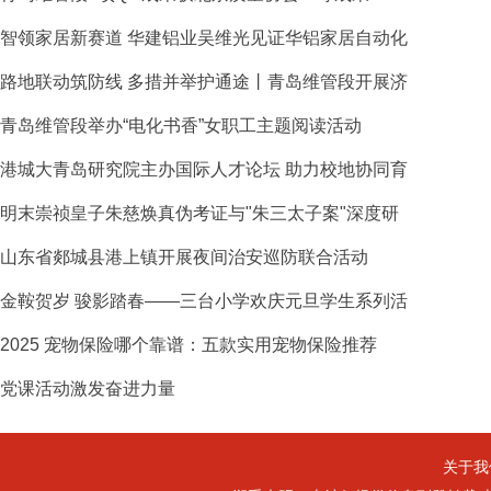
智领家居新赛道 华建铝业吴维光见证华铝家居自动化
路地联动筑防线 多措并举护通途丨青岛维管段开展济
青岛维管段举办“电化书香”女职工主题阅读活动
港城大青岛研究院主办国际人才论坛 助力校地协同育
明末崇祯皇子朱慈焕真伪考证与"朱三太子案"深度研
山东省郯城县港上镇开展夜间治安巡防联合活动
金鞍贺岁 骏影踏春——三台小学欢庆元旦学生系列活
2025 宠物保险哪个靠谱：五款实用宠物保险推荐
党课活动激发奋进力量
关于我