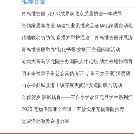
推荐文章
青岛维管段1项QC成果获北京质量协会一等成果
智领家居新赛道 华建铝业吴维光见证华铝家居自动化
路地联动筑防线 多措并举护通途丨青岛维管段开展济
青岛维管段举办“电化书香”女职工主题阅读活动
港城大青岛研究院主办国际人才论坛 助力校地协同育
明末崇祯皇子朱慈焕真伪考证与"朱三太子案"深度研
山东省郯城县港上镇开展夜间治安巡防联合活动
金鞍贺岁 骏影踏春——三台小学欢庆元旦学生系列活
2025 宠物保险哪个靠谱：五款实用宠物保险推荐
党课活动激发奋进力量