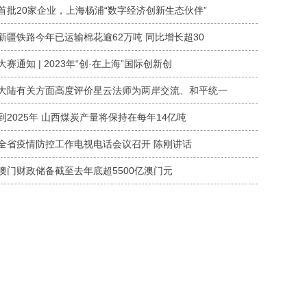
首批20家企业，上海杨浦“数字经济创新生态伙伴”
新疆铁路今年已运输棉花逾62万吨 同比增长超30
大赛通知 | 2023年“创·在上海”国际创新创
大陆有关方面高度评价星云法师为两岸交流、和平统一
到2025年 山西煤炭产量将保持在每年14亿吨
全省疫情防控工作电视电话会议召开 陈刚讲话
澳门财政储备截至去年底超5500亿澳门元