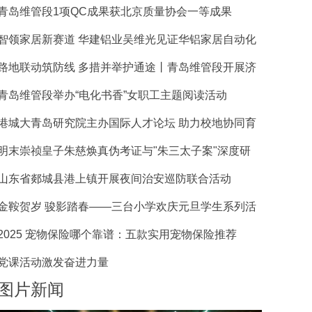
青岛维管段1项QC成果获北京质量协会一等成果
智领家居新赛道 华建铝业吴维光见证华铝家居自动化
路地联动筑防线 多措并举护通途丨青岛维管段开展济
青岛维管段举办“电化书香”女职工主题阅读活动
港城大青岛研究院主办国际人才论坛 助力校地协同育
明末崇祯皇子朱慈焕真伪考证与"朱三太子案"深度研
山东省郯城县港上镇开展夜间治安巡防联合活动
金鞍贺岁 骏影踏春——三台小学欢庆元旦学生系列活
2025 宠物保险哪个靠谱：五款实用宠物保险推荐
党课活动激发奋进力量
图片新闻